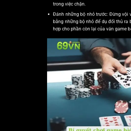
trong việc chặn.
Đánh những bộ nhỏ trước: Đừng vội v
bằng những bộ nhỏ để dụ đối thủ ra b
hợp cho phần còn lại của ván game b