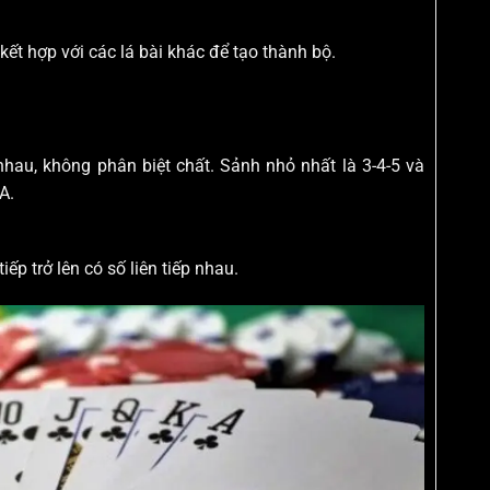
 kết hợp với các lá bài khác để tạo thành bộ.
p nhau, không phân biệt chất. Sảnh nhỏ nhất là 3-4-5 và
A.
iếp trở lên có số liên tiếp nhau.