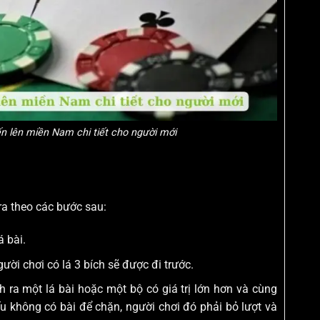
ến lên miền Nam chi tiết cho người mới
ra theo các bước sau:
á bài.
gười chơi có lá 3 bích sẽ được đi trước.
 ra một lá bài hoặc một bộ có giá trị lớn hơn và cùng
ếu không có bài để chặn, người chơi đó phải bỏ lượt và