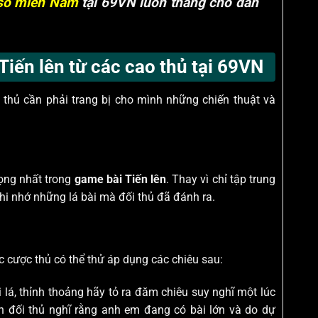
số miền Nam
tại 69VN luôn thắng cho dân
Tiến lên từ các cao thủ tại 69VN
c thủ cần phải trang bị cho mình những chiến thuật và
ọng nhất trong
game bài Tiến lên
. Thay vì chỉ tập trung
hi nhớ những lá bài mà đối thủ đã đánh ra.
 cược thủ có thể thử áp dụng các chiêu sau:
ài lá, thỉnh thoảng hãy tỏ ra đăm chiêu suy nghĩ một lúc
ến đối thủ nghĩ rằng anh em đang có bài lớn và do dự